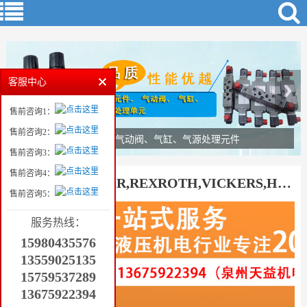
客服中心
售前咨询1：
售前咨询2：
气动元件、气动阀、气缸、气源处理元件
售前咨询3：
售前咨询4：
温宿县(PAKRER,REXROTH,VICKERS,HAWE,ATOS,YUKEN)液压气动产品厂家
售前咨询5：
服务热线：
15980435576
13559025135
15759537289
13675922394