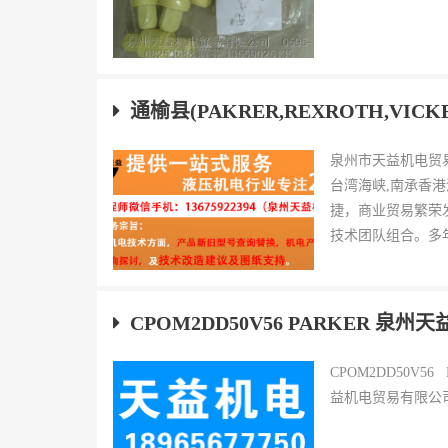
通榆县(PAKRER,REXROTH,VIC
泉州市天益机电贸
台湾海峡,南承香
捷，商业贸易繁荣
技术团队组合。多年
CPOM2DD50V56 PARKER 泉
CPOM2DD50V5
益机电贸易有限公司 QQ