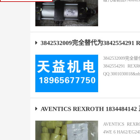
3842532009完全替代为38425542
3842532009完全
3842554291
QQ:3001030018&nbs
AVENTICS REXROTH 1834484142
AVENTICS REXR
4WE 6 HA62/EG24N