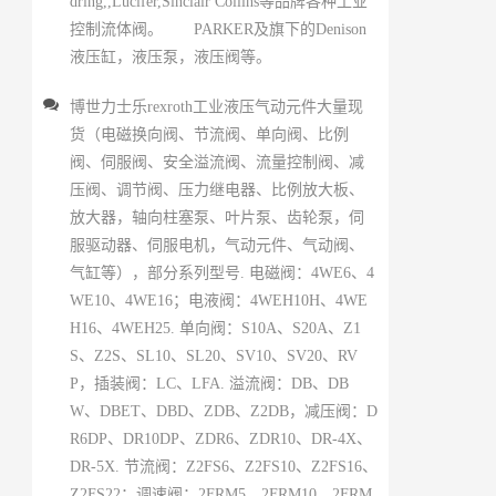
dring,,Lucifer,Sinclair Collins等品牌各种工业
控制流体阀。 PARKER及旗下的Denison
液压缸，液压泵，液压阀等。
博世力士乐rexroth工业液压气动元件大量现
货（电磁换向阀、节流阀、单向阀、比例
阀、伺服阀、安全溢流阀、流量控制阀、减
压阀、调节阀、压力继电器、比例放大板、
放大器，轴向柱塞泵、叶片泵、齿轮泵，伺
服驱动器、伺服电机，气动元件、气动阀、
气缸等），部分系列型号. 电磁阀：4WE6、4
WE10、4WE16；电液阀：4WEH10H、4WE
H16、4WEH25. 单向阀：S10A、S20A、Z1
S、Z2S、SL10、SL20、SV10、SV20、RV
P，插装阀：LC、LFA. 溢流阀：DB、DB
W、DBET、DBD、ZDB、Z2DB，减压阀：D
R6DP、DR10DP、ZDR6、ZDR10、DR-4X、
DR-5X. 节流阀：Z2FS6、Z2FS10、Z2FS16、
Z2FS22；调速阀：2FRM5、2FRM10、2FRM