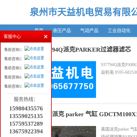
泉州市天益机电贸易有限公
首页
液压产品
气动产品
工业自动化
客服中心
937794Q派克PARKER过滤器滤芯
售前咨询1：
售前咨询2：
937794Q派克P
售前咨询3：
益机电 0595-6825
售前咨询4：
售前咨询5：
服务热线：
15980435576
美国派克 parker 气缸 GDCTM100X
13559025135
15759537289
美国派克parker 气
13675922394
级代理销售PARKER