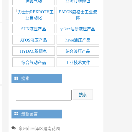
沃驰气动
业密封维修包
└
力士乐REXROTH工
EATON威格士工业流
业自动化
体
SUN液压产品
yuken油研液压产品
ATOS液压产品
hawe液压产品
HYDAC贺德克
综合液压产品
综合气动产品
工业技术文件
搜索
最新留言
泉州市丰泽区建南花园