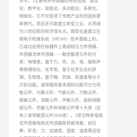
水平。3主要特点传感器的特点包括：微型
化、数字化、智能化、多功能化、系统化、
网络化，它不仅促进了传统产业的改造和更
新换代，而且还可能建立新型工业，从而成
为21世纪新的经济增长点。微型化是建立在
微电子机械系统（MEMS）技术基础上的，
已成功应用在硅器件上做成硅压力传感器。
传感器流体传感器——触觉敏感元件的分
类：物理类，基于力、热、光、电、磁和声
等物理效应。化学类，基于化学反应的原
理。生物类，基于酶、抗体、和激素等分子
识别功能。通常据其基本感知功能可分为热
敏元件、光敏元件、气敏元件、力敏元件、
磁敏元件、湿敏元件、声敏元件、放射线敏
感元件、色敏元件和味敏元件等十大类（还
有人曾将敏感元件分46类）。5常见种类电阻
式传感器电阻式传感器是将被测量，如位
移、形变、力、加速度、湿度、温度等这些