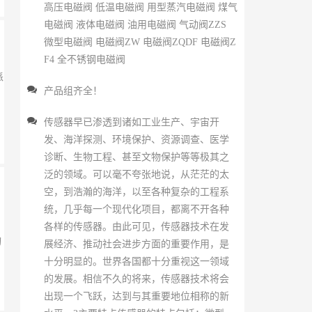
高压电磁阀 低温电磁阀 用型蒸汽电磁阀 煤气
电磁阀 液体电磁阀 油用电磁阀 气动阀ZZS
微型电磁阀 电磁阀ZW 电磁阀ZQDF 电磁阀Z
F4 全不锈钢电磁阀
派
产品组齐全！
传感器早已渗透到诸如工业生产、宇宙开
发、海洋探测、环境保护、资源调查、医学
诊断、生物工程、甚至文物保护等等极其之
泛的领域。可以毫不夸张地说，从茫茫的太
空，到浩瀚的海洋，以至各种复杂的工程系
统，几乎每一个现代化项目，都离不开各种
各样的传感器。由此可见，传感器技术在发
询
展经济、推动社会进步方面的重要作用，是
十分明显的。世界各国都十分重视这一领域
的发展。相信不久的将来，传感器技术将会
出现一个飞跃，达到与其重要地位相称的新