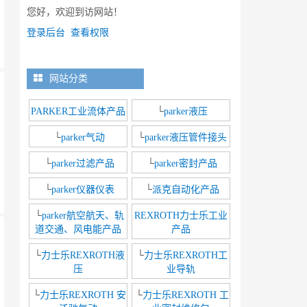
您好，欢迎到访网站！
登录后台
查看权限
网站分类
PARKER工业流体产品
└
parker液压
└
parker气动
└
parker液压管件接头
└
parker过滤产品
└
parker密封产品
└
parker仪器仪表
└
派克自动化产品
└
parker航空航天、轨
REXROTH力士乐工业
道交通、风电能产品
产品
└
力士乐REXROTH液
└
力士乐REXROTH工
压
业导轨
└
力士乐REXROTH 安
└
力士乐REXROTH 工