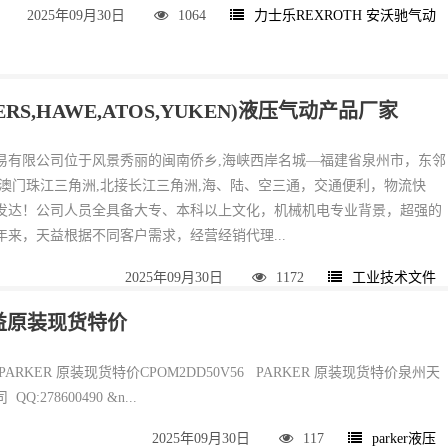
2025年09月30日
1064
力士乐REXROTH 安沃驰气动
KERS,HAWE,ATOS,YUKEN)液压气动产品厂家
易有限公司位于风景秀丽的闽南侨乡,海峡西岸名城—福建省泉州市，东邻
港澳门珠江三角洲,北接长江三角洲,海、陆、空三通，交通便利，物流快
发达！公司人员全具备大专、本科以上文化，机械机电专业背景，超强的
来，天益根据不同客户需求，经营经销代理...
2025年09月30日
1172
工业技术文件
州天益原装现货特价
6 PARKER 原装现货特价CPOM2DD50V56 PARKER 原装现货特价泉州天
:278600490 &n...
2025年09月30日
117
parker液压