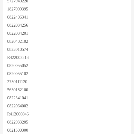
5727940220
1827009395
0822406341
0822034256
0822034201
0820402102
0822010574
R422002213
0820055052
0820055102
2750111120
5630182100
0822341041
0822064002
R412006046
0822933205
0821300300