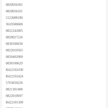
0820056301
0820056101
2122008180
3610500600
0822242005
0820027226
0830100630
0822010503
0820402009
0830100629
R422102430
R422102424
5763650220
0821301400
0822010697
R422101309