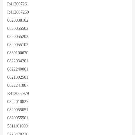
R412007261
R412007269
0820038102
0820055502
0820055202
0820055102
0830100630
0822034201
0822240001
0821302501
0822241007
R412007979
0822010827
0820055051
0820055501
5811101000
5725470220