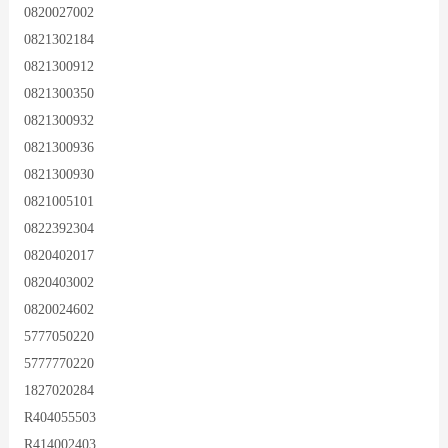
0820027002
0821302184
0821300912
0821300350
0821300932
0821300936
0821300930
0821005101
0822392304
0820402017
0820403002
0820024602
5777050220
5777770220
1827020284
R404055503
R414002403