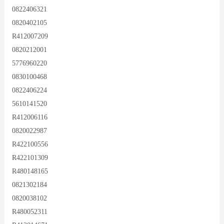
0822406321
0820402105
R412007209
0820212001
5776960220
0830100468
0822406224
5610141520
R412006116
0820022987
R422100556
R422101309
R480148165
0821302184
0820038102
R480052311