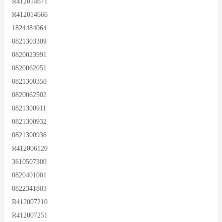
R412014671
R412014666
1824484064
0821303309
0820023991
0820062051
0821300350
0820062502
0821300911
0821300932
0821300936
R412006120
3610507300
0820401001
0822341803
R412007210
R412007251