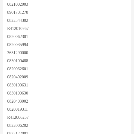
0821002003
8901701270
0822344302
R412010767
0820062301
0820035994
3631290000
0830100488
0820062601
0820402009
0830100631
0830100630
0820403002
0820019311
R412006257
0822006202
0822122007