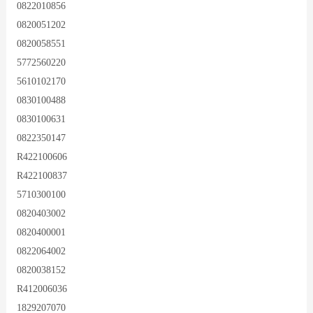
0822010856
0820051202
0820058551
5772560220
5610102170
0830100488
0830100631
0822350147
R422100606
R422100837
5710300100
0820403002
0820400001
0822064002
0820038152
R412006036
1829207070